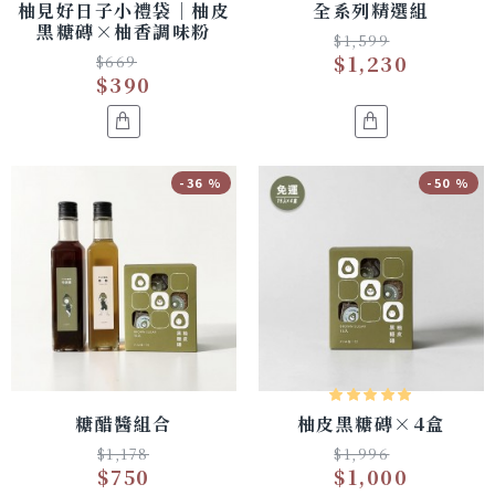
柚見好日子小禮袋｜柚皮
全系列精選組
黑糖磚×柚香調味粉
$1,599
$1,230
$669
$390
-36 %
-50 %
糖醋醬組合
柚皮黑糖磚×4盒
$1,178
$1,996
$750
$1,000