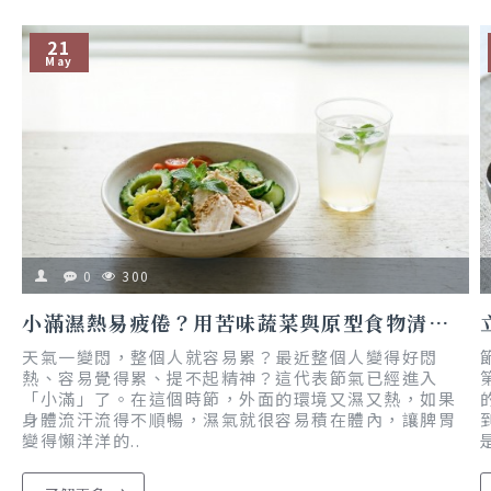
21
May
0
300
小滿濕熱易疲倦？用苦味蔬菜與原型食物清熱去濕，搭配柚香風味打造夏日輕食
天氣一變悶，整個人就容易累？最近整個人變得好悶
熱、容易覺得累、提不起精神？這代表節氣已經進入
「小滿」了。在這個時節，外面的環境又濕又熱，如果
身體流汗流得不順暢，濕氣就很容易積在體內，讓脾胃
變得懶洋洋的..