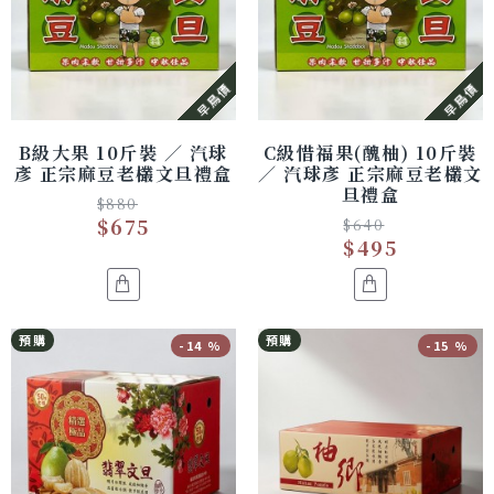
早鳥價
早鳥價
B級大果 10斤裝 ／ 汽球
C級惜福果(醜柚) 10斤裝
彥 正宗麻豆老欉文旦禮盒
／ 汽球彥 正宗麻豆老欉文
旦禮盒
$880
$675
$640
$495
預購
預購
-14 %
-15 %