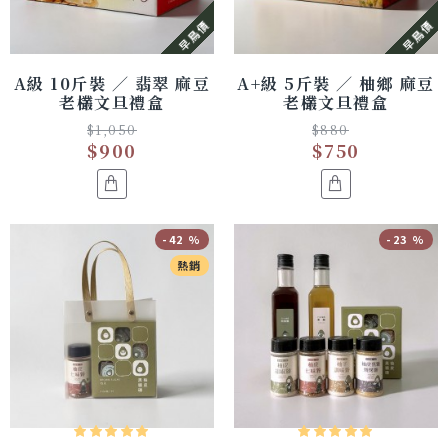
早鳥價
早鳥價
A級 10斤裝 ／ 翡翠 麻豆
A+級 5斤裝 ／ 柚鄉 麻豆
老欉文旦禮盒
老欉文旦禮盒
$1,050
$880
$900
$750
-42 %
-23 %
熱銷