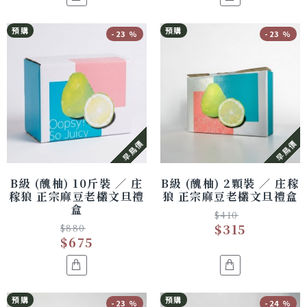
預購
預購
-23 %
-23 %
早鳥價
早鳥價
B級 (醜柚) 10斤裝 ／ 庄
B級 (醜柚) 2顆裝 ／ 庄稼
稼狼 正宗麻豆老欉文旦禮
狼 正宗麻豆老欉文旦禮盒
盒
$410
$315
$880
$675
預購
預購
-23 %
-24 %