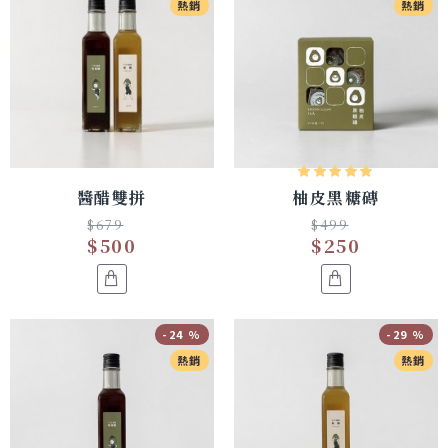
熱銷
熱銷
醬醋雙拼
柚皮黑糖磚
$679
$499
$500
$250
-24 %
-29 %
熱銷
熱銷