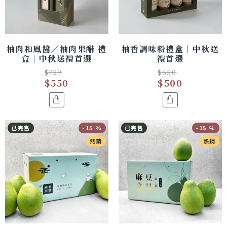
柚肉和風醬／柚肉果醋 禮
柚香調味粉禮盒｜中秋送
盒｜中秋送禮首選
禮首選
$729
$650
$550
$500
已完售
-15 %
已完售
-15 %
熱銷
熱銷