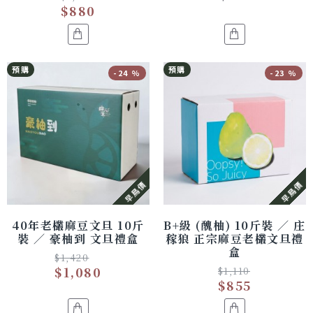
$880
預購
預購
-24 %
-23 %
早鳥價
早鳥價
40年老欉麻豆文旦 10斤
B+級 (醜柚) 10斤裝 ／ 庄
裝 ／ 豪柚到 文旦禮盒
稼狼 正宗麻豆老欉文旦禮
盒
$1,420
$1,080
$1,110
$855