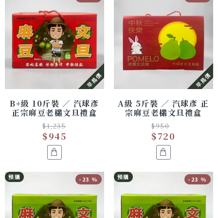
早鳥價
早鳥價
B+級 10斤裝 ／ 汽球彥
A級 5斤裝 ／ 汽球彥 正
正宗麻豆老欉文旦禮盒
宗麻豆老欉文旦禮盒
$1,235
$950
$945
$720
預購
預購
-23 %
-23 %