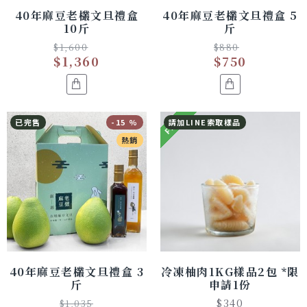
40年麻豆老欉文旦禮盒
40年麻豆老欉文旦禮盒 5
10斤
斤
$1,600
$880
$1,360
$750
FREE
已完售
-15 %
請加LINE索取樣品
熱銷
40年麻豆老欉文旦禮盒 3
冷凍柚肉1KG樣品2包 *限
斤
申請1份
$340
$1,035