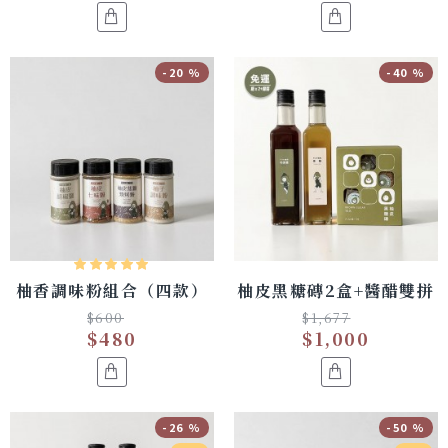
-20 %
-40 %
柚香調味粉組合（四款）
柚皮黑糖磚2盒+醬醋雙拼
$600
$1,677
$480
$1,000
-26 %
-50 %