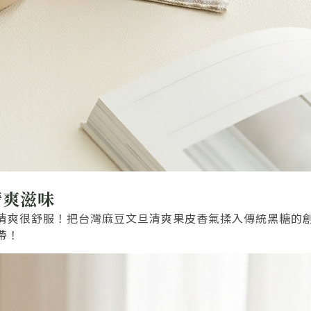
清爽滋味
清爽很舒服！把台灣麻豆文旦清爽果皮香氣揉入傳統黑糖的
帶！