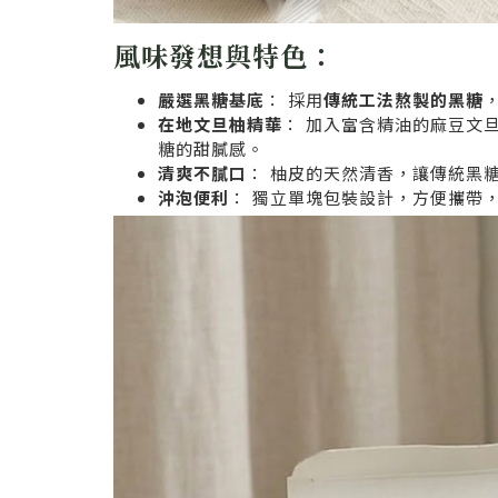
風味發想與特色：
嚴選黑糖基底
： 採用
傳統工法熬製的黑糖
在地文旦柚精華
： 加入富含精油的麻豆文
糖的甜膩感。
清爽不膩口
： 柚皮的天然清香，讓傳統黑
沖泡便利
： 獨立單塊包裝設計，方便攜帶