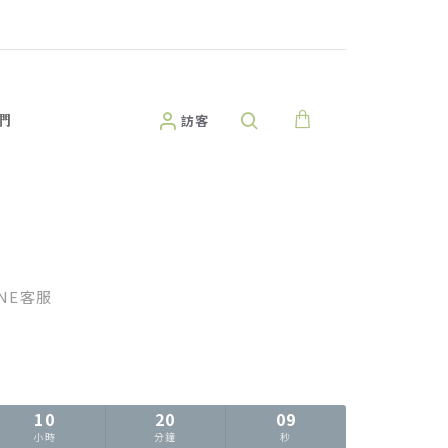
們
訪客
INE客服
10
20
07
小時
分鐘
秒