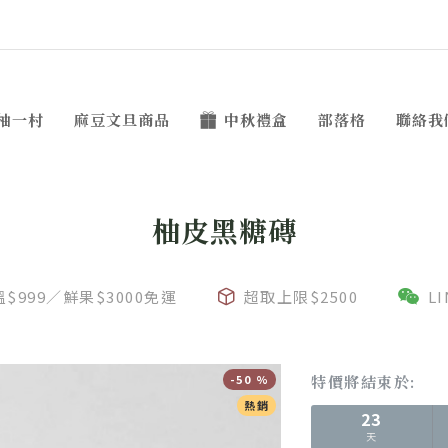
柚一村
麻豆文旦商品
中秋禮盒
部落格
聯絡我
柚皮黑糖磚
$999／鮮果$3000免運
超取上限$2500
L
-50 %
特價將結束於:
熱銷
23
天