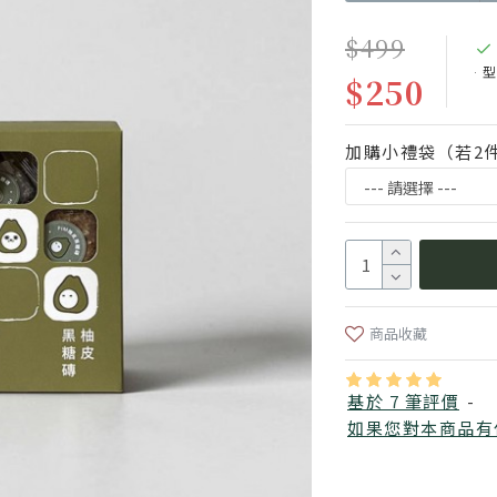
$499
型
$250
加購小禮袋（若2
商品收藏
基於 7 筆評價
-
如果您對本商品有