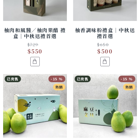
柚肉和風醬／柚肉果醋 禮
柚香調味粉禮盒｜中秋送
盒｜中秋送禮首選
禮首選
$729
$650
$550
$500
已完售
-15 %
已完售
-15 %
熱銷
熱銷