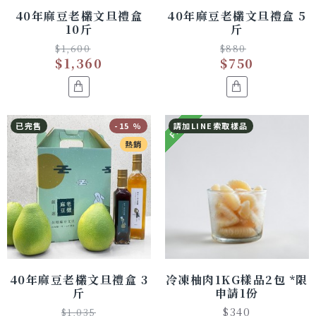
40年麻豆老欉文旦禮盒
40年麻豆老欉文旦禮盒 5
10斤
斤
$1,600
$880
$1,360
$750
FREE
已完售
-15 %
請加LINE索取樣品
熱銷
40年麻豆老欉文旦禮盒 3
冷凍柚肉1KG樣品2包 *限
斤
申請1份
$340
$1,035