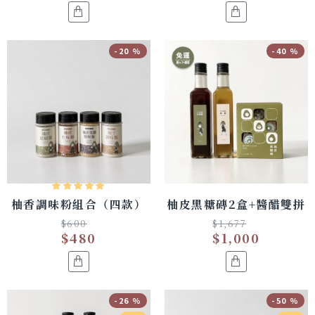
-20 %
-40 %
柚香調味粉組合（四款）
柚皮黑糖磚2盒+醬醋雙拼
$600
$1,677
$480
$1,000
-26 %
-50 %