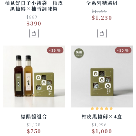
柚見好日子小禮袋｜柚皮
全系列精選組
黑糖磚×柚香調味粉
$1,599
$1,230
$669
$390
-36 %
-50 %
糖醋醬組合
柚皮黑糖磚×4盒
$1,178
$1,996
$750
$1,000