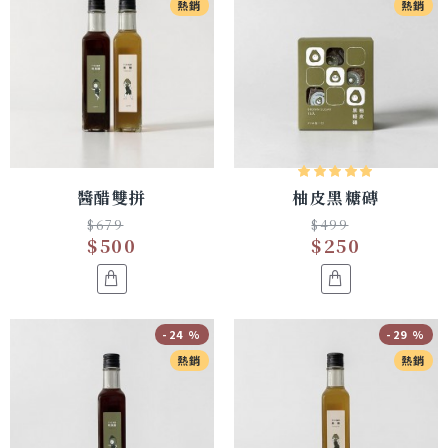
熱銷
熱銷
醬醋雙拼
柚皮黑糖磚
$679
$499
$500
$250
-24 %
-29 %
熱銷
熱銷