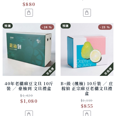
$880
預購
預購
-24 %
-23 %
早鳥價
早鳥價
40年老欉麻豆文旦 10斤
B+級 (醜柚) 10斤裝 ／ 庄
裝 ／ 豪柚到 文旦禮盒
稼狼 正宗麻豆老欉文旦禮
盒
$1,420
$1,080
$1,110
$855