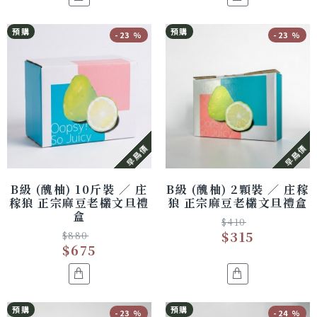
預購
預購
-23 %
-23 %
早鳥價
早鳥價
B級 (醜柚) 10斤裝 ／ 庄
B級 (醜柚) 2顆裝 ／ 庄稼
稼狼 正宗麻豆老欉文旦禮
狼 正宗麻豆老欉文旦禮盒
盒
$410
$315
$880
$675
預購
預購
-23 %
-24 %