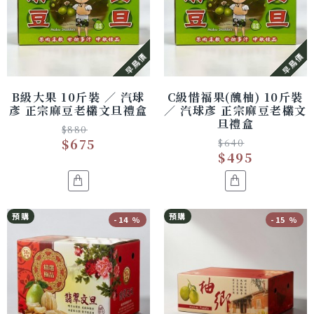
早鳥價
早鳥價
B級大果 10斤裝 ／ 汽球
C級惜福果(醜柚) 10斤裝
彥 正宗麻豆老欉文旦禮盒
／ 汽球彥 正宗麻豆老欉文
旦禮盒
$880
$675
$640
$495
預購
預購
-14 %
-15 %