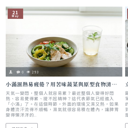
21
May
0
293
小滿濕熱易疲倦？用苦味蔬菜與原型食物清熱去濕，搭配柚香風味打造夏日輕食
天氣一變悶，整個人就容易累？最近整個人變得好悶
熱、容易覺得累、提不起精神？這代表節氣已經進入
「小滿」了。在這個時節，外面的環境又濕又熱，如果
身體流汗流得不順暢，濕氣就很容易積在體內，讓脾胃
變得懶洋洋的..