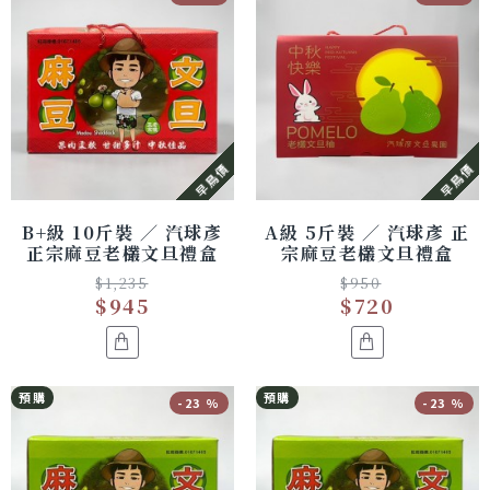
早鳥價
早鳥價
B+級 10斤裝 ／ 汽球彥
A級 5斤裝 ／ 汽球彥 正
正宗麻豆老欉文旦禮盒
宗麻豆老欉文旦禮盒
$1,235
$950
$945
$720
預購
預購
-23 %
-23 %