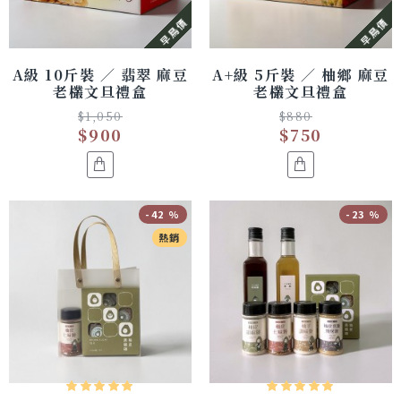
早鳥價
早鳥價
A級 10斤裝 ／ 翡翠 麻豆
A+級 5斤裝 ／ 柚鄉 麻豆
老欉文旦禮盒
老欉文旦禮盒
$1,050
$880
$900
$750
-42 %
-23 %
熱銷