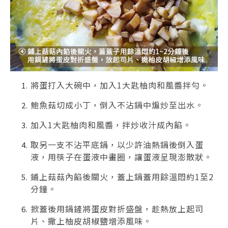
將蛋打入大碗中，加入1大匙柚肉和風醬拌勻。
鮑魚菇切成小丁，倒入不沾鍋中煸炒至出水。
加入1大匙柚肉和風醬，拌炒收汁成內餡。
取另一支不沾平底鍋，以少許油熱鍋後倒入蛋
液，用筷子在蛋液中畫圈，讓蛋液呈現澎散狀。
鋪上菇菇內餡後關火，蓋上鍋蓋用餘溫悶約1至2
分鐘。
掀蓋後用鍋鏟將蛋皮對折盛盤，趁熱放上起司
片、撒上柚皮胡椒鹽增添風味。