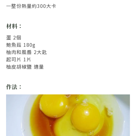
一整份熱量約300大卡
材料：
蛋 2個
鮑魚菇 180g
柚肉和風醬 2大匙
起司片 1片
柚皮胡椒鹽 適量
作法：