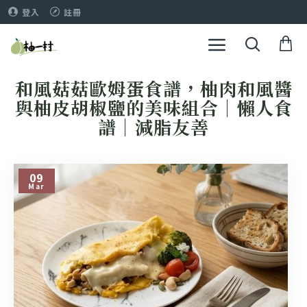
登入
註冊
和風菇菇歐姆蛋食譜，柚肉和風醬
與柚皮胡椒鹽的美味組合｜懶人食
譜｜減脂友善
09
Mar