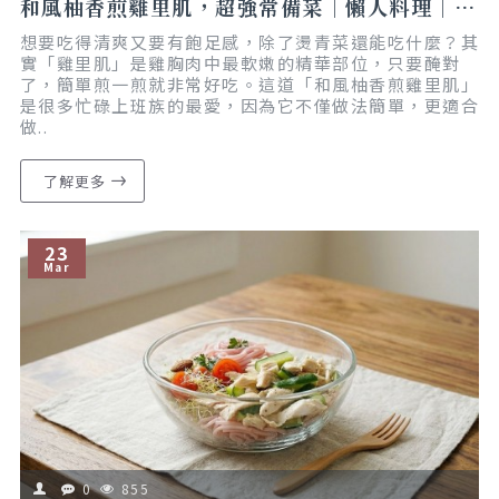
和風柚香煎雞里肌，超強常備菜｜懶人料理｜減脂友善
想要吃得清爽又要有飽足感，除了燙青菜還能吃什麼？其
實「雞里肌」是雞胸肉中最軟嫩的精華部位，只要醃對
了，簡單煎一煎就非常好吃。這道「和風柚香煎雞里肌」
是很多忙碌上班族的最愛，因為它不僅做法簡單，更適合
做..
了解更多
23
Mar
0
855