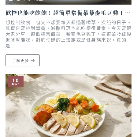
飲控也能吃飽飽！超簡單常備菜藜麥毛豆雞丁｜懶人食譜｜減脂友善
想控制飲食，但又不想要每天都過著啃草、挨餓的日子。
其實只要挑對營養，減醣料理也能吃得很豐富。今天要跟
大家分享一道飲控常備菜：藜麥毛豆雞丁。這道菜冷藏後
退冰就能吃，對於忙碌的上班族或是健身族來說，真的
是..
了解更多
10
Mar