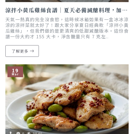
涼拌小黃瓜雞絲食譜｜夏天必備減醣料理，加上柚香超清爽｜懶人料理｜減脂友善
天氣一熱真的完全沒食慾，這時候冰箱如果有一盒冰冰涼
涼的涼拌菜就太好了！跟大家分享夏日經典款「涼拌小黃
瓜雞絲」，但我們做的是更清爽的低甜減醣版本。這份食
譜一份大約才 155 大卡，淨含醣量只有 7 克左..
了解更多
19
Mar
0
3040