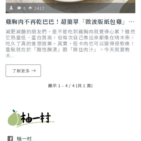
0
2417
雞胸肉不再乾巴巴！超簡單「微波版紙包雞」教學，果醋＋胡椒鹽是美味關鍵｜懶人食譜｜減脂友善
減肥減醣的朋友們，是不是吃到雞胸肉就覺得心累？雖然
它熱量低、蛋白質高，但每次自己煮出來都像在啃木柴，
吃久了真的會想放棄。其實，低卡肉也可以變得很軟嫩！
重點就在於「酸性醃漬」跟「鎖住肉汁」。今天就要教
大..
了解更多
顯示 1 - 4 / 4 (共 1 頁)
柚一村