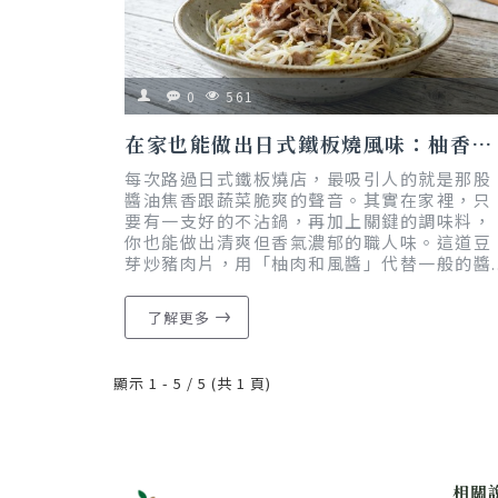
0
561
在家也能做出日式鐵板燒風味：柚香豆芽炒豬肉片，減醣又入味｜懶人食譜｜減脂友善
每次路過日式鐵板燒店，最吸引人的就是那股
醬油焦香跟蔬菜脆爽的聲音。其實在家裡，只
要有一支好的不沾鍋，再加上關鍵的調味料，
你也能做出清爽但香氣濃郁的職人味。這道豆
芽炒豬肉片，用「柚肉和風醬」代替一般的醬.
了解更多
顯示 1 - 5 / 5 (共 1 頁)
相關