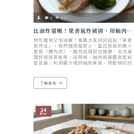
0
437
比油炸還嫩！果香氣炸豬排，用柚肉和風醬醃出高級感｜懶人料理｜減脂友善
想吃豬排又怕油膩？推薦大家試試這招「果香
氣炸法」。我們選用脂肪少、蛋白質高的豬小
里肌（腰內肉），雖然這個部位健康，但沒處
理好很容易乾柴。這時候，柚肉和風醬就是秘
密武器！利用醬汁裡的柚肉果香，搭配現切的.
了解更多
24
Mar