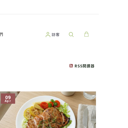
們
訪客
RSS閱讀器
09
Apr