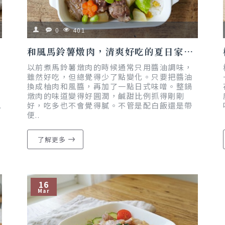
0
401
和風馬鈴薯燉肉，清爽好吃的夏日家常菜｜懶人食譜｜減脂友善
以前煮馬鈴薯燉肉的時候通常只用醬油調味，
雖然好吃，但總覺得少了點變化。只要把醬油
換成柚肉和風醬，再加了一點日式味噌。整鍋
燉肉的味道變得好圓潤，鹹甜比例抓得剛剛
.
好，吃多也不會覺得膩。不管是配白飯還是帶
便..
了解更多
16
Mar