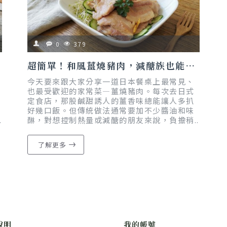
0
379
超簡單！和風薑燒豬肉，減醣族也能大口吃的秘密武器｜懶人食譜｜減脂友善
今天要來跟大家分享一道日本餐桌上最常見、
也最受歡迎的家常菜—薑燒豬肉。每次去日式
定食店，那股鹹甜誘人的薑香味總能讓人多扒
好幾口飯。但傳統做法通常要加不少醬油和味
.
醂，對想控制熱量或減醣的朋友來說，負擔稍..
了解更多
說明
我的帳號