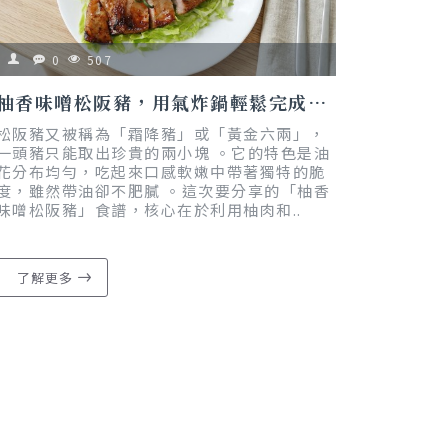
0
507
柚香味噌松阪豬，用氣炸鍋輕鬆完成低醣烤肉料理｜懶人料理｜減脂友善
松阪豬又被稱為「霜降豬」或「黃金六兩」，
一頭豬只能取出珍貴的兩小塊 。它的特色是油
花分布均勻，吃起來口感軟嫩中帶著獨特的脆
度，雖然帶油卻不肥膩 。這次要分享的「柚香
味噌松阪豬」食譜，核心在於利用柚肉和..
了解更多