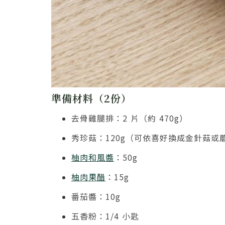
準備材料（2份）
去骨雞腿排：2 片（約 470g）
秀珍菇：120g（可依喜好換成金針菇或
柚肉和風醬
：50g
柚肉果醋
：15g
番茄醬：10g
五香粉：1/4 小匙