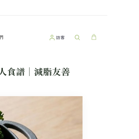
們
訪客
人食譜｜減脂友善