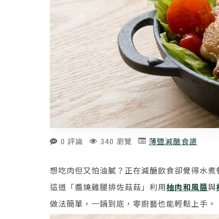
0 評論
340 瀏覽
薄鹽減醣食譜
想吃肉但又怕油膩？正在減醣飲食卻覺得水煮
這道「醬燒雞腿排佐菇菇」利用
柚肉和風醬
與
做法簡單，一鍋到底，零廚藝也能輕鬆上手。