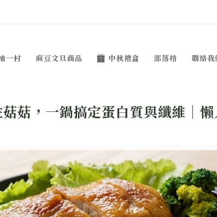
柚一村
麻豆文旦商品
中秋禮盒
部落格
聯絡我
佐菇菇，一鍋搞定蛋白質與纖維｜懶