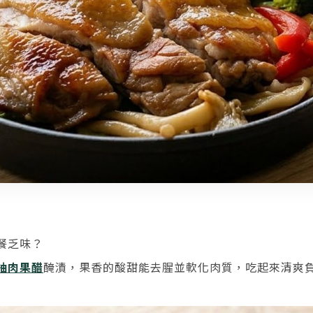
餐乏味？
柚肉果醋
醃漬，果香的酸甜能去腥並軟化肉質，吃起來清爽