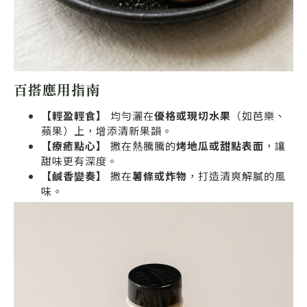
百搭應用指南
【輕盈輕食】
均勻灑在
優格或現切水果
（如芭樂、
蘋果）上，增添清新果韻。
【療癒點心】
撒在熱騰騰的
烤地瓜或甜點表面
，讓
甜味更有深度。
【鹹香變奏】
撒在
薯條或炸物
，打造清爽解膩的風
味。