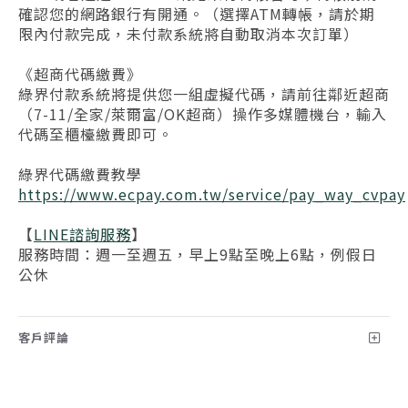
確認您的網路銀行有開通。（選擇ATM轉帳，請於期
限內付款完成，未付款系統將自動取消本次訂單）
《超商代碼繳費》
綠界付款系統將提供您一組虛擬代碼，請前往鄰近超商
（7-11/全家/萊爾富/OK超商）操作多媒體機台，輸入
代碼至櫃檯繳費即可。
綠界代碼繳費教學
https://www.ecpay.com.tw/service/pay_way_cvpay
【
LINE
諮詢服務
】
服務時間：週一至週五，早上9點至晚上6點，例假日
公休
客戶評論