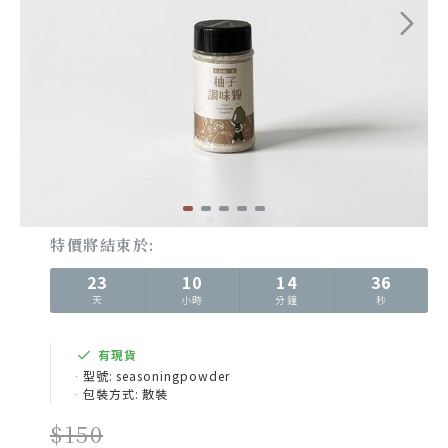
特價將結束於:
23
10
14
36
天
小時
分鐘
秒
有現貨
型號:
seasoningpowder
包裝方式:
散裝
$150