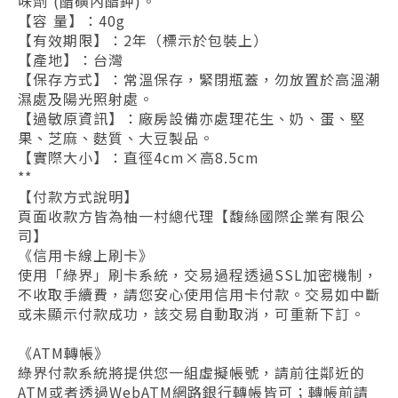
味劑 (醋磺內酯鉀)。
【容 量】：40g
【有效期限】：2年（標示於包裝上）
【產地】：台灣
【保存方式】：常溫保存，緊閉瓶蓋，勿放置於高溫潮
濕處及陽光照射處。
【過敏原資訊】：廠房設備亦處理花生、奶、蛋、堅
果、芝麻、麩質、大豆製品。
【實際大小】：直徑4cm×高8.5cm
**
【付款方式說明】
頁面收款方皆為柚一村總代理【馥絲國際企業有限公
司】
《信用卡線上刷卡》
使用「綠界」刷卡系統，交易過程透過SSL加密機制，
不收取手續費，請您安心使用信用卡付款。交易如中斷
或未顯示付款成功，該交易自動取消，可重新下訂。
《ATM轉帳》
綠界付款系統將提供您一組虛擬帳號，請前往鄰近的
ATM或者透過WebATM網路銀行轉帳皆可；轉帳前請