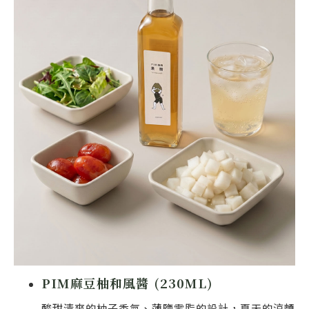
PIM麻豆柚和風醬 (230ML)
酸甜清爽的柚子香氣、薄鹽零脂的設計，夏天的涼麵