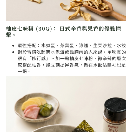
柚皮七味粉 (30G)：
日式辛香與果香的優雅撞
擊。
最強搭配：水煮蛋、茶葉蛋、涼麵、生菜沙拉、水餃
對於習慣吃超商水煮蛋或雞胸肉的人來說，單吃真的
很有「修行感」。加一點柚皮七味粉，微辛辣的層次
感搭配柚香，能立刻提昇香氣，撒在水餃沾醬裡也是
一絕。