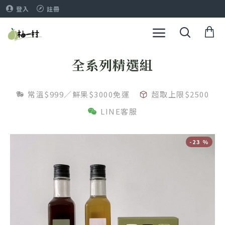
登入
註冊
全系列精選組
常溫$999／鮮果$3000免運
超取上限$2500
LINE客服
-23 %