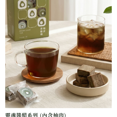
靈魂醬醋系列 (內含柚肉)