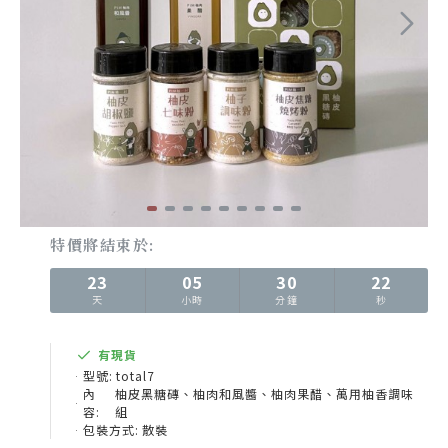
特價將結束於:
23
05
30
19
天
小時
分鐘
秒
有現貨
型號:
total7
內
柚皮黑糖磚、柚肉和風醬、柚肉果醋、萬用柚香調味
容:
組
包裝方式:
散裝