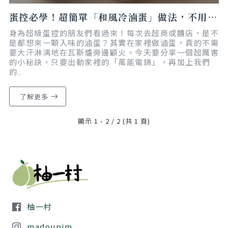
蛋控必學！超簡單「和風冷滷蛋」做法，不用開火、電鍋就能搞定｜懶人食譜｜減脂友善
身為超級蛋控的朋友們看過來！每次去超商或麵店，是不
是都想來一顆入味的滷蛋？其實在家裡做滷蛋，真的不需
要大汗淋漓地在瓦斯爐旁邊顧火。今天要分享一個超厲害
的小秘訣，只要出動家裡的「萬能電鍋」，再加上我們
的..
了解更多
顯示 1 - 2 / 2 (共 1 頁)
柚一村
madoupim