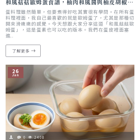
和風菇菇歐姆蛋食譜，柚肉和風醬與柚皮胡椒鹽的美味組合｜懶人食譜｜減脂友善
蛋料理雖然簡單，但要煮得好吃其實很有學問。在所有蛋
料理裡面，我自己最喜歡的就是歐姆蛋了，尤其是那種切
開來滑嫩嫩的感覺。今天想跟大家分享這道「和風菇菇歐
姆蛋」，這是蛋素也可以吃的版本。我們在蛋皮裡面塞
進..
了解更多
26
Jan
0
2408