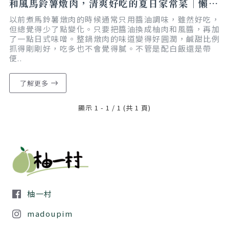
和風馬鈴薯燉肉，清爽好吃的夏日家常菜｜懶人食譜｜減脂友善
以前煮馬鈴薯燉肉的時候通常只用醬油調味，雖然好吃，
但總覺得少了點變化。只要把醬油換成柚肉和風醬，再加
了一點日式味噌。整鍋燉肉的味道變得好圓潤，鹹甜比例
抓得剛剛好，吃多也不會覺得膩。不管是配白飯還是帶
便..
了解更多
顯示 1 - 1 / 1 (共 1 頁)
柚一村
madoupim