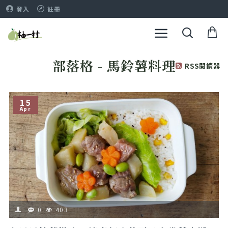
登入
註冊
部落格 - 馬鈴薯料理
RSS閱讀器
15
Apr
0
403