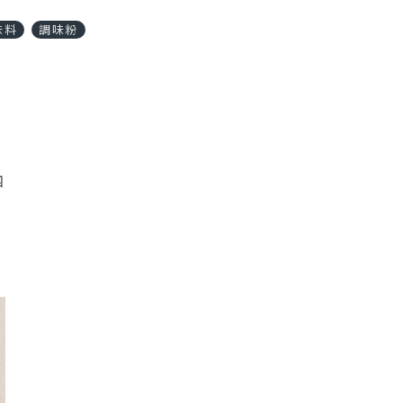
味料
調味粉
四