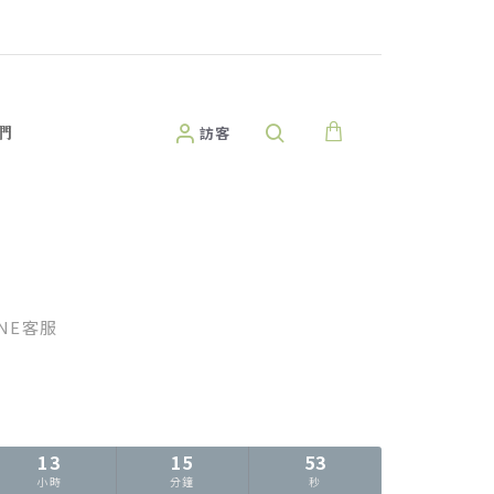
們
訪客
INE客服
13
15
51
小時
分鐘
秒