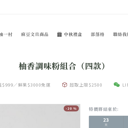
柚一村
麻豆文旦商品
中秋禮盒
部落格
聯絡我
柚香調味粉組合（四款）
$999／鮮果$3000免運
超取上限$2500
L
-20 %
特價將結束於:
23
天