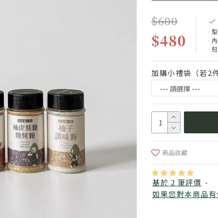
$600
型
$480
內
包
加購小禮袋（若2
商品收藏
基於 2 筆評價
-
如果您對本商品有