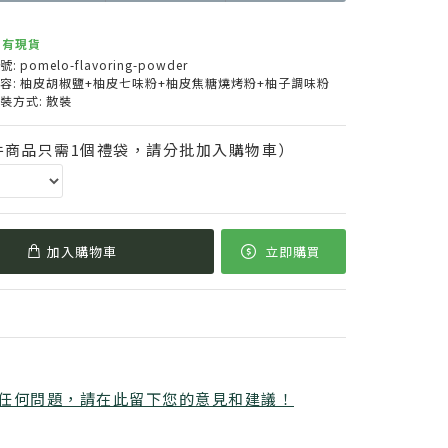
有現貨
號:
pomelo-flavoring-powder
容:
柚皮胡椒鹽+柚皮七味粉+柚皮焦糖燒烤粉+柚子調味粉
裝方式:
散裝
件商品只需1個禮袋，請分批加入購物車）
加入購物車
立即購買
任何問題，請在此留下您的意見和建議！