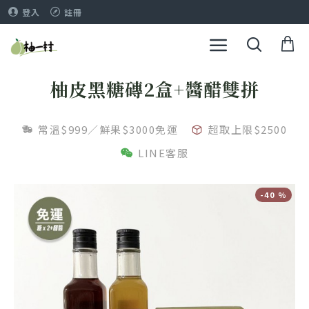
登入
註冊
柚皮黑糖磚2盒+醬醋雙拼
常溫$999／鮮果$3000免運
超取上限$2500
LINE客服
-40 %