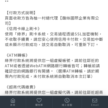
**
【付款方式說明】
頁面收款方皆為柚一村總代理【馥絲國際企業有限公
司】
《信用卡線上刷卡》
使用「綠界」刷卡系統，交易過程透過SSL加密機制，
不收取手續費，請您安心使用信用卡付款。交易如中斷
或未顯示付款成功，該交易自動取消，可重新下訂。
《ATM轉帳》
綠界付款系統將提供您一組虛擬帳號，請前往鄰近的
ATM或者透過WebATM網路銀行轉帳皆可；轉帳前請
確認您的網路銀行有開通。（選擇ATM轉帳，請於期
限內付款完成，未付款系統將自動取消本次訂單）
《超商代碼繳費》
綠界付款系統將提供您一組虛擬代碼，請前往鄰近超商
（7-11/全家/萊爾富/OK超商）操作多媒體機台，輸入
代碼至櫃檯繳費即可。
首頁
購物車
線上客服
Email