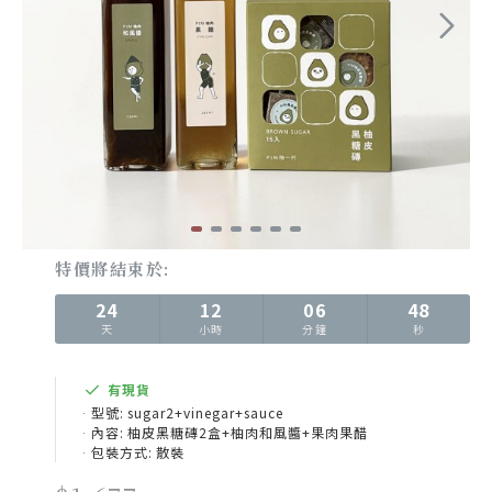
特價將結束於:
24
12
06
46
天
小時
分鐘
秒
有現貨
型號:
sugar2+vinegar+sauce
內容:
柚皮黑糖磚2盒+柚肉和風醬+果肉果醋
包裝方式:
散裝