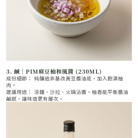
3. 鹹｜PIM麻豆柚和風醬 (230ML)
成份細節： 純釀造非基改黃豆醬油底，加入飽滿柚
肉。
建議用途： 涼麵、沙拉、火鍋沾醬。柚香能平衡醬油
鹹感，讓味道更有層次。