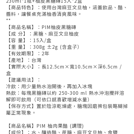
230ml*1瓶+柚皮黑糖磚15入*2盒
【商品特色】：
使用台灣麻豆文旦柚，涵蓋飲品、醋、
醬料，讓餐桌充滿柚香清爽風味。
**
【商品名稱】：PIM柚皮黑糖磚
【成 分】：黑糖、麻豆文旦柚皮
【容 量】：15入/盒
【重 量】：308g ±2g (含盒子）
【有效期限】：2年
【產地】：台灣
【實際大小】：長12.5cm×寬10.5cm×深6.5cm /
盒
【建議用法】：
冷飲：用少量熱水泡開後，再加入冰塊
熱飲：每塊黑糖磚以約 250-300 ml 熱水沖泡攪拌溶
解即可飲用（可依口感喜歡增減水量）
【保存方式】置於陰涼乾燥處，糖塊因磨擦包裝略糊掉
屬正常現象。
【商品名稱】PIM 柚肉果醋 (調理)
【成份】：水、釀造醋、蔗糖、麻豆文旦柚、食鹽