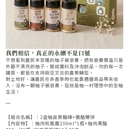
我們相信，真正的永續不是口號
不想看到農民辛苦種的柚子被浪費，把有營養價值只是
外觀不漂亮的柚子，變成醬料及沖泡飲品，你的每一次
購買，都是在支持麻豆文旦的農業轉型。
對土地好，讓農民在非產季時也能靠週邊商品帶來收
入，沒有一顆柚子被浪費，這就是柚一村理想中的全柚
生活！
**
【組合名稱】：
2盒柚皮黑糖磚+醬醋雙拼
【內容物】：柚肉和風醬230ml*1瓶+柚肉果醋