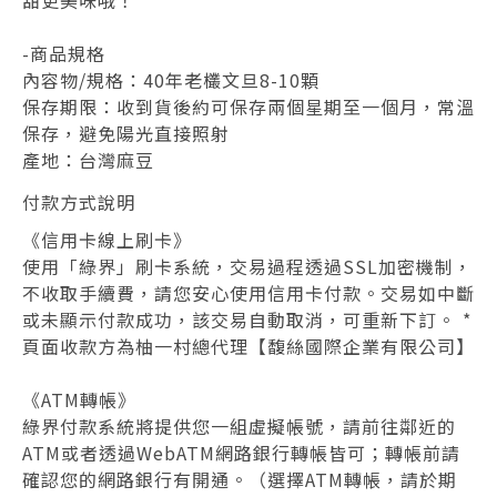
甜更美味哦！
-商品規格
內容物/規格：40年老欉文旦8-10顆
保存期限：收到貨後約可保存兩個星期至一個月，常溫
保存，避免陽光直接照射
產地：台灣麻豆
付款方式說明
《信用卡線上刷卡》
使用「綠界」刷卡系統，交易過程透過SSL加密機制，
不收取手續費，請您安心使用信用卡付款。交易如中斷
或未顯示付款成功，該交易自動取消，可重新下訂。
*
頁面收款方為柚一村總代理【馥絲國際企業有限公司】
《ATM轉帳》
綠界付款系統將提供您一組虛擬帳號，請前往鄰近的
ATM或者透過WebATM網路銀行轉帳皆可；轉帳前請
確認您的網路銀行有開通。（選擇ATM轉帳，請於期