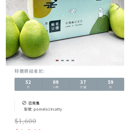
特價將結束於:
52
09
37
58
天
小時
分鐘
秒
已完售
型號:
pomelo10catty
$1,600