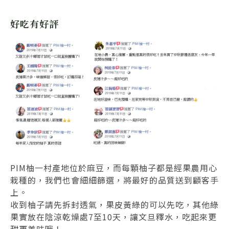
好吃有好評
PIM柚一村產地位於麻豆，而每顆柚子都是經果農用心
栽種的，我們也會細細篩選，將最好的品質送到顧客手
上。
收到柚子請先拆封透氣，
果皮黃綠
的可以
先吃
，其他
綠
果實
放在陰涼乾燥處
7至10天
，讓文旦釋水，吃起來更