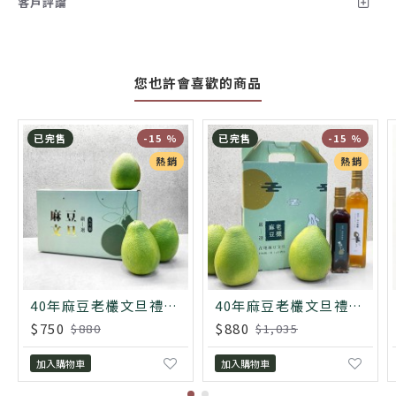
客戶評論
您也許會喜歡的商品
已完售
-15 %
已完售
-15 %
熱銷
熱銷
40年麻豆老欉文旦禮盒 5斤
40年麻豆老欉文旦禮盒 3斤
$750
$880
$880
$1,035
加入購物車
加入購物車