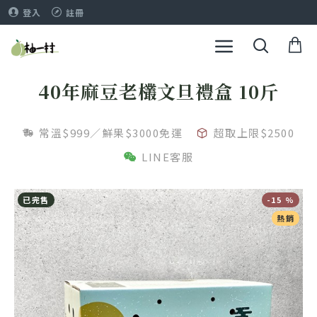
登入
註冊
40年麻豆老欉文旦禮盒 10斤
常溫$999／鮮果$3000免運
超取上限$2500
LINE客服
已完售
-15 %
熱銷