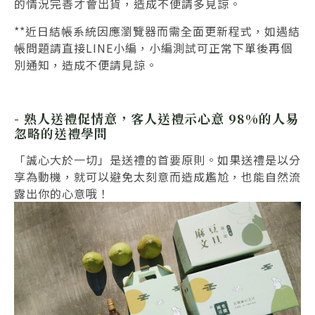
的情況完善才會出貨，造成不便請多見諒。
**近日結帳系統因應瀏覽器而需全面更新程式，如遇結
帳問題請直接LINE小編，小編測試可正常下單後再個
別通知，造成不便請見諒。
- 熟人送禮促情意，客人送禮示心意 98%的人易
忽略的送禮學問
「誠心大於一切」
是送禮的首要原則。如果送禮是以分
享為動機，就可以避免太刻意而造成尷尬，也能自然流
露出你的心意哦！