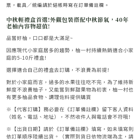
票，載具／統編請於結帳時寫在訂單備註欄。
中秋輕禮盒首選!外觀包裝搭配中秋節氣，40年
老柚內容物超值!
品嘗好柚，口口都是大滿足~
因應現代小家庭居多的趨勢，柚一村持續熱銷適合小家
庭的5-10斤禮盒!
選擇適合自己的禮盒去訂購，不浪費為前提!
對於小家庭而言，過多的水果往往吃不完，為了維持新
鮮度不浪費柚子，又能嘗到鮮甜果物為初衷，柚一村也
有更多柚品食物、調理佐料提供購買
※【代客訂購】務必要在《訂單備註欄》留下客人資料
（姓名、電話、地址），不然收件人與電話會不符哦!
※【出貨日期】請於
《訂單備註欄》填寫
，如未填寫則
依訂單順序陸續出貨。（實際到貨日依物流端為主，請