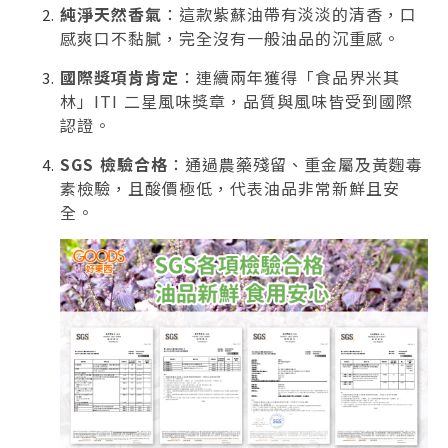
純淨天然香氣
：這款紫蘇油帶有淡淡的清香，口
感爽口不黏膩，完全沒有一般油品的沉重感。
國際獎項肯肯定
：連續兩年獲得「食品界米其
林」ITI 二星風味獎章，品質與風味皆受到國際
認證。
SGS 檢驗合格
：通過農藥殘留、重金屬及黃麴毒
素檢驗，且酸價極低，代表油品非常新鮮且安
全。