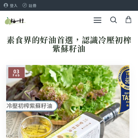
登入
註冊
素食界的好油首選，認識冷壓初榨
紫蘇籽油
03
Feb