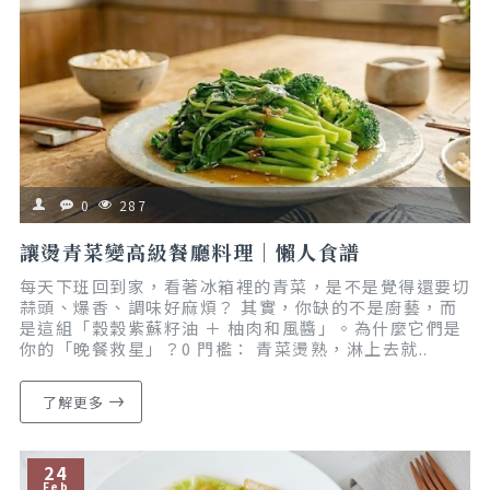
0
287
讓燙青菜變高級餐廳料理｜懶人食譜
每天下班回到家，看著冰箱裡的青菜，是不是覺得還要切
蒜頭、爆香、調味好麻煩？ 其實，你缺的不是廚藝，而
是這組「穀穀紫蘇籽油 ＋ 柚肉和風醬」。為什麼它們是
你的「晚餐救星」？0 門檻： 青菜燙熟，淋上去就..
了解更多
24
Feb