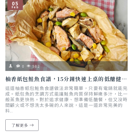
05
Feb
0
582
柚香紙包鮭魚食譜，15分鐘快速上桌的低醣健身餐｜電鍋懶人料理｜減脂友善
這道柚香紙包鮭魚食譜做法非常簡單，只要有電鍋就能完
成。紙包魚的烹調方式能讓鮭魚肉質保持鮮嫩多汁，比一
般蒸魚更快熟。對於追求健康、想準備低醣餐，但又沒時
間顧火或不想洗太多碗的人來說，這是一道非常完美的
料..
了解更多