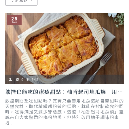
26
Jan
0
648
飲控也能吃的療癒甜點：柚香起司地瓜燒｜用電鍋做甜點｜懶人食譜｜私藏料理
飲控期間想吃甜點嗎？其實只要善用地瓜這類自帶甜味的
天然食材，取代精緻麵粉做的糕點，就能在控制飲食的同
時，吃得滿足又減少罪惡感。這道「柚香起司地瓜燒」靈
感來自大家熟悉的梅粉地瓜，但特別改用柚子調味粉來
增..