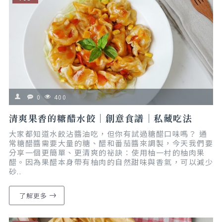
0
400
清爽果香的糖醋水餃｜創意食譜｜私藏吃法
大家都知道水餃沾醬油吃，但你有試過糖醋口味嗎？ 通
常糖醋醬需要大量的糖、醋和番茄醬來調製，今天我們要
分享一個更簡單、更清爽的祕訣：使用柚一村的柚肉果
醋。因為果醋本身帶有柚肉的自然甜味與香氣，可以減少
砂..
了解更多