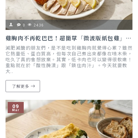
0
2436
雞胸肉不再乾巴巴！超簡單「微波版紙包雞」教學，果醋＋胡椒鹽是美味關鍵｜懶人食譜｜減脂友善
減肥減醣的朋友們，是不是吃到雞胸肉就覺得心累？雖然
它熱量低、蛋白質高，但每次自己煮出來都像在啃木柴，
吃久了真的會想放棄。其實，低卡肉也可以變得很軟嫩！
重點就在於「酸性醃漬」跟「鎖住肉汁」。今天就要教
大..
了解更多
09
Mar