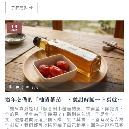
了解更多
14
Jan
0
876
過年必備的「柚漬蕃茄」，酸甜解膩一上桌就秒殺｜創意食譜｜私藏料理
「如果真愛是用『願意剝小蕃茄的皮』來衡量，你覺得，
你的另一半會為你剝幾顆？」聽到這句話，你是會心一
笑，還是看向身邊那個人嘆口氣？其實，不管有沒有人為
你剝皮，我們都可以捲起袖子自己動手。因為這道料理完