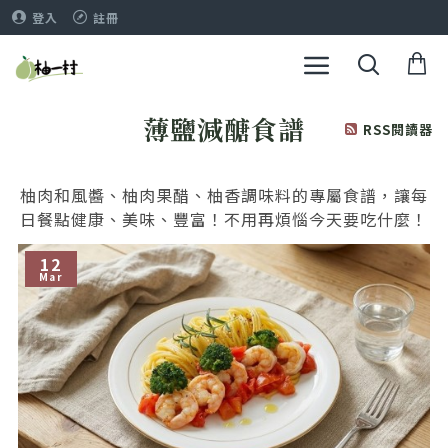
登入
註冊
薄鹽減醣食譜
RSS閱讀器
柚肉和風醬、柚肉果醋、柚香調味料的專屬食譜，讓每
日餐點健康、美味、豐富！不用再煩惱今天要吃什麼！
12
Mar