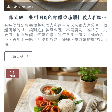
0
398
一鍋到底！酸甜開胃的糖醋番茄蝦仁義大利麵｜懶人食譜
有時候就是會突然想吃義大利麵。今天來跟大家分享一個
超簡單的「一鍋到底」神級料理。不需要洗一堆鍋子，只
要用「柚肉果醋」代替白醋，味道會多一份文旦柚的清
香，再加上一點「柚皮胡椒鹽」提味，整盤麵的層次感直
接..
了解更多
11
Mar