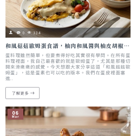
0
334
和風菇菇歐姆蛋食譜，柚肉和風醬與柚皮胡椒鹽的美味組合｜懶人食譜｜減脂友善
蛋料理雖然簡單，但要煮得好吃其實很有學問。在所有蛋
料理裡面，我自己最喜歡的就是歐姆蛋了，尤其是那種切
開來滑嫩嫩的感覺。今天想跟大家分享這道「和風菇菇歐
姆蛋」，這是蛋素也可以吃的版本。我們在蛋皮裡面塞
進..
了解更多
06
Mar