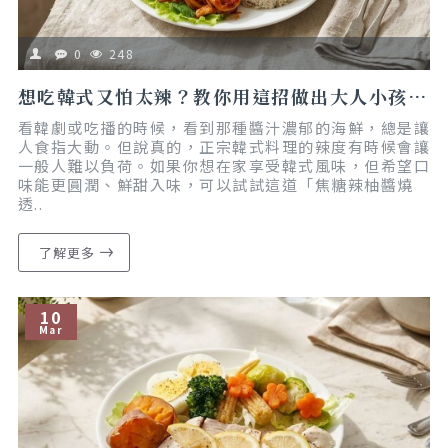
0
248
想吃韓式又怕太辣？教你用這招做出大人小孩都愛的「焦糖辣柚醬燒透抽」｜懶人食譜｜減脂友善
看韓劇或吃播的時候，看到那種醬汁濃郁的海鮮，總是讓
人食指大動。但說真的，正宗韓式料理的辣度有時候會讓
一般人難以負荷。如果你想在家享受韓式風味，但希望口
味能更圓潤、鮮甜入味，可以試試這道「焦糖辣柚醬燒
透..
了解更多
10
Mar