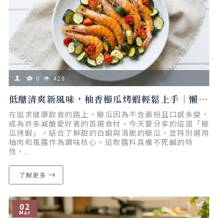
0
428
低醣清爽新風味，柚香櫛瓜烤蝦輕鬆上手｜懶人食譜｜減脂友善
在追求健康飲食的路上，櫛瓜因為不含澱粉且口感多變，
成為許多減醣愛好者的首選食材。今天要分享的這道「櫛
瓜烤蝦」，結合了鮮甜的白蝦與清脆的櫛瓜，並特別選用
柚肉和風醬作為調味核心。這款醬料具備不死鹹的特
性，..
了解更多
02
Mar