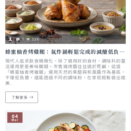
0
536
蜂蜜柚香烤雞腿：氣炸鍋輕鬆完成的減醣低負擔料理，加入柚香調味粉，做出職人級多變風味！｜懶人食譜｜減脂友善
現代人追求飲食精緻化，除了選用好的食材，調味料的靈
活運用更是美味關鍵。市售燒烤醬往往過於死鹹，這道
「蜂蜜柚香烤雞腿」選用天然的果醋與和風醬作為基底，
不僅低負擔，還能透過不同的調味粉，在家就輕鬆做出媲
美..
了解更多
04
Mar