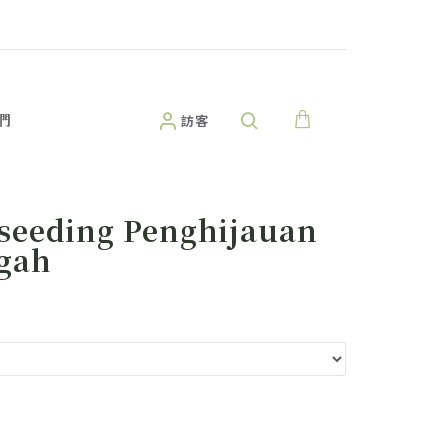
們
訪客
oseeding Penghijauan
ngah